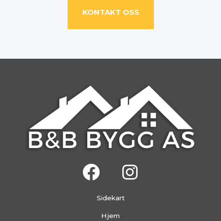
KONTAKT OSS
F
I
a
n
c
s
Sidekart
e
t
Hjem