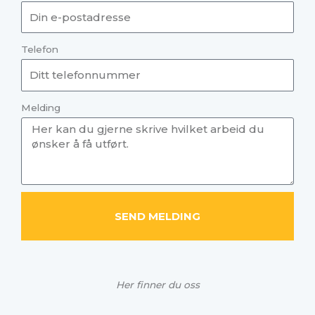
Telefon
Melding
SEND MELDING
A
l
Her finner du oss
t
e